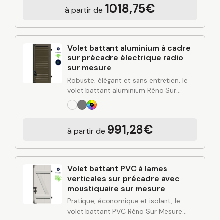
habitation. Alliant design contemporain,
1018,75€
à partir de
rigidité de l’aluminium et finitions…
Volet battant aluminium à cadre
sur précadre électrique radio
sur mesure
Robuste, élégant et sans entretien, le
volet battant aluminium Réno Sur
Mesure apporte une solution durable
pour protéger et valoriser votre
habitation. Alliant design contemporain,
991,28€
à partir de
rigidité de l’aluminium et finitions…
Volet battant PVC à lames
verticales sur précadre avec
moustiquaire sur mesure
Pratique, économique et isolant, le
volet battant PVC Réno Sur Mesure