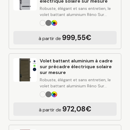
électrique solaire sur mesure
Robuste, élégant et sans entretien, le
volet battant aluminium Réno Sur
Mesure apporte une solution durable
pour protéger et valoriser votre
habitation. Alliant design contemporain,
999,55€
à partir de
rigidité de l’aluminium et finitions…
Volet battant aluminium à cadre
sur précadre électrique solaire
sur mesure
Robuste, élégant et sans entretien, le
volet battant aluminium Réno Sur
Mesure apporte une solution durable
pour protéger et valoriser votre
habitation. Alliant design contemporain,
972,08€
à partir de
rigidité de l’aluminium et finitions…