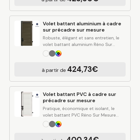
rigidité de l’aluminium et finitions…
Volet battant aluminium à cadre
sur précadre sur mesure
Robuste, élégant et sans entretien, le
volet battant aluminium Réno Sur
Mesure apporte une solution durable
pour protéger et valoriser votre
habitation. Alliant design contemporain,
424,73€
à partir de
rigidité de l’aluminium et finitions…
Volet battant PVC à cadre sur
précadre sur mesure
Pratique, économique et isolant, le
volet battant PVC Réno Sur Mesure
combine simplicité d’entretien, bonne
performance thermique et esthétique
polyvalente. Conçu à partir de
400,34€