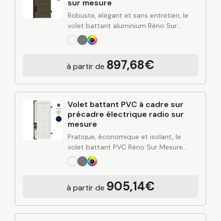
sur mesure
Robuste, élégant et sans entretien, le
volet battant aluminium Réno Sur
Mesure apporte une solution durable
pour protéger et valoriser votre
habitation. Alliant design contemporain,
897,68€
à partir de
rigidité de l’aluminium et finitions…
Volet battant PVC à cadre sur
précadre électrique radio sur
mesure
Pratique, économique et isolant, le
volet battant PVC Réno Sur Mesure
combine simplicité d’entretien, bonne
performance thermique et esthétique
polyvalente. Conçu à partir de
905,14€
à partir de
l’expertise industrielle de C2R et posé…