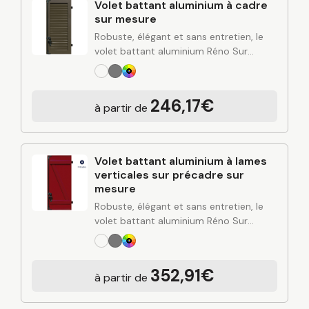
Volet battant aluminium à cadre
sur mesure
Robuste, élégant et sans entretien, le
volet battant aluminium Réno Sur
Mesure apporte une solution durable
pour protéger et valoriser votre
habitation. Alliant design contemporain,
246,17€
à partir de
rigidité de l’aluminium et finitions…
Volet battant aluminium à lames
verticales sur précadre sur
mesure
Robuste, élégant et sans entretien, le
volet battant aluminium Réno Sur
Mesure apporte une solution durable
pour protéger et valoriser votre
habitation. Alliant design contemporain,
352,91€
à partir de
rigidité de l’aluminium et finitions…