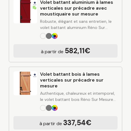
Volet battant aluminium à lames
verticales sur précadre avec
moustiquaire sur mesure
Robuste, élégant et sans entretien, le
volet battant aluminium Réno Sur
Mesure apporte une solution durable
pour protéger et valoriser votre
habitation. Alliant design contemporain,
582,11€
à partir de
rigidité de l’aluminium et finitions…
Volet battant bois à lames
verticales sur précadre sur
mesure
Authentique, chaleureux et intemporel,
le volet battant bois Réno Sur Mesure
apporte du cachet à votre façade tout
en renforçant l’isolation et la protection
de votre habitation. Fabriqué sur
337,54€
à partir de
mesure…