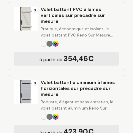
Volet battant PVC à lames
verticales sur précadre sur
mesure
Pratique, économique et isolant, le
volet battant PVC Réno Sur Mesure
combine simplicité d’entretien, bonne
performance thermique et esthétique
polyvalente. Conçu à partir de
354,46€
à partir de
l’expertise industrielle de C2R et posé…
Volet battant aluminium à lames
horizontales sur précadre sur
mesure
Robuste, élégant et sans entretien, le
volet battant aluminium Réno Sur
Mesure apporte une solution durable
pour protéger et valoriser votre
habitation. Alliant design contemporain,
423,90€
à partir de