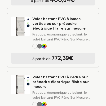
à partir de
l’expertise industrielle de C2R et posé…
Volet battant PVC à lames
verticales sur précadre
électrique filaire sur mesure
Pratique, économique et isolant, le
volet battant PVC Réno Sur Mesure
combine simplicité d’entretien, bonne
performance thermique et esthétique
polyvalente. Conçu à partir de
772,39€
à partir de
l’expertise industrielle de C2R et posé…
Volet battant PVC à cadre sur
précadre électrique filaire sur
mesure
Pratique, économique et isolant, le
volet battant PVC Réno Sur Mesure
combine simplicité d’entretien, bonne