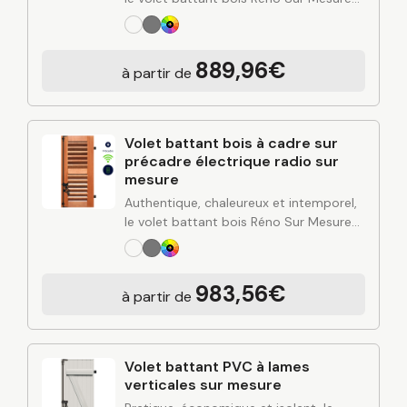
apporte du cachet à votre façade tout
en renforçant l’isolation et la protection
de votre habitation. Fabriqué sur
889,96€
à partir de
mesure…
Volet battant bois à cadre sur
précadre électrique radio sur
mesure
Authentique, chaleureux et intemporel,
le volet battant bois Réno Sur Mesure
apporte du cachet à votre façade tout
en renforçant l’isolation et la protection
de votre habitation. Fabriqué sur
983,56€
à partir de
mesure…
Volet battant PVC à lames
verticales sur mesure