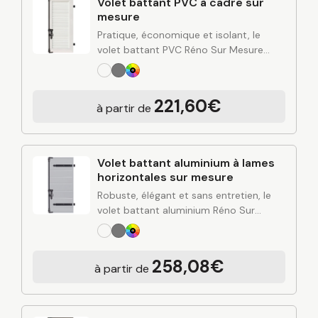
Volet battant PVC à cadre sur
mesure
Pratique, économique et isolant, le
volet battant PVC Réno Sur Mesure
combine simplicité d’entretien, bonne
performance thermique et esthétique
polyvalente. Conçu à partir de
221,60€
à partir de
l’expertise industrielle de C2R et posé…
Volet battant aluminium à lames
horizontales sur mesure
Robuste, élégant et sans entretien, le
volet battant aluminium Réno Sur
Mesure apporte une solution durable
pour protéger et valoriser votre
habitation. Alliant design contemporain,
258,08€
à partir de
rigidité de l’aluminium et finitions…