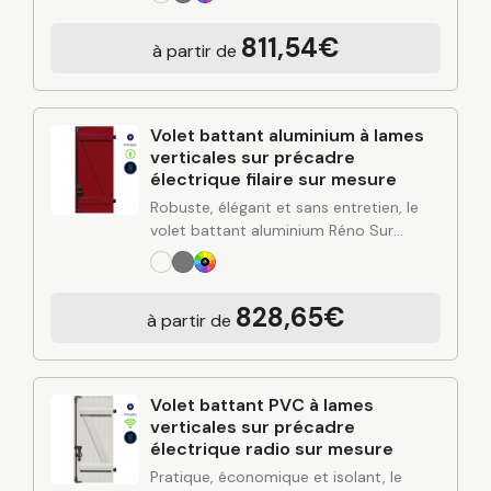
performance thermique et esthétique
polyvalente. Conçu à partir de
811,54€
à partir de
l’expertise industrielle de C2R et posé…
Volet battant aluminium à lames
verticales sur précadre
électrique filaire sur mesure
Robuste, élégant et sans entretien, le
volet battant aluminium Réno Sur
Mesure apporte une solution durable
pour protéger et valoriser votre
habitation. Alliant design contemporain,
828,65€
à partir de
rigidité de l’aluminium et finitions…
Volet battant PVC à lames
verticales sur précadre
électrique radio sur mesure
Pratique, économique et isolant, le