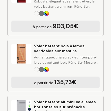
Robuste, élégant et sans entretien, le
volet battant aluminium Réno Sur
Mesure apporte une solution durable
pour protéger et valoriser votre
habitation. Alliant design contemporain,
903,05€
à partir de
rigidité de l’aluminium et finitions…
Volet battant bois à lames
verticales sur mesure
Authentique, chaleureux et intemporel,
le volet battant bois Réno Sur Mesure
apporte du cachet à votre façade tout
en renforçant l’isolation et la protection
de votre habitation. Fabriqué sur
135,73€
à partir de
mesure…
Volet battant aluminium à lames
horizontales sur précadre