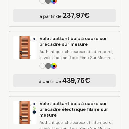
en renforçant l’isolation et la protection
de votre habitation. Fabriqué sur
237,97€
à partir de
mesure…
Volet battant bois à cadre sur
précadre sur mesure
Authentique, chaleureux et intemporel,
le volet battant bois Réno Sur Mesure
apporte du cachet à votre façade tout
en renforçant l’isolation et la protection
de votre habitation. Fabriqué sur
439,76€
à partir de
mesure…
Volet battant bois à cadre sur
précadre électrique filaire sur
mesure
Authentique, chaleureux et intemporel,
le volet battant bois Réno Sur Mesure