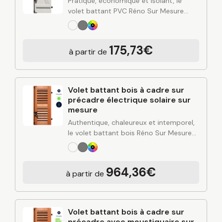
Pratique, économique et isolant, le
volet battant PVC Réno Sur Mesure
combine simplicité d’entretien, bonne
performance thermique et esthétique
polyvalente. Conçu à partir de
175,73€
à partir de
l’expertise industrielle de C2R et posé…
Volet battant bois à cadre sur
précadre électrique solaire sur
mesure
Authentique, chaleureux et intemporel,
le volet battant bois Réno Sur Mesure
apporte du cachet à votre façade tout
en renforçant l’isolation et la protection
de votre habitation. Fabriqué sur
964,36€
à partir de
mesure…
Volet battant bois à cadre sur
précadre avec moustiquaire sur