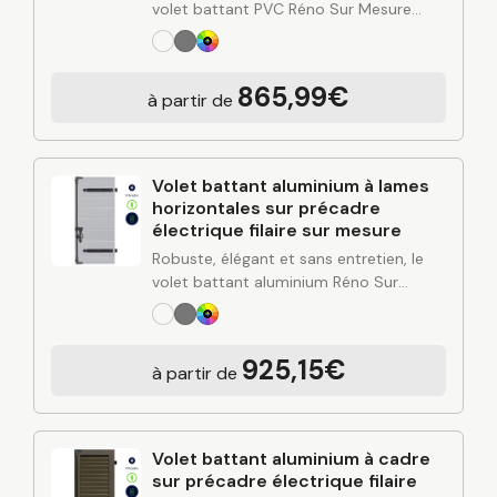
volet battant PVC Réno Sur Mesure
combine simplicité d’entretien, bonne
performance thermique et esthétique
polyvalente. Conçu à partir de
865,99€
à partir de
l’expertise industrielle de C2R et posé…
Volet battant aluminium à lames
horizontales sur précadre
électrique filaire sur mesure
Robuste, élégant et sans entretien, le
volet battant aluminium Réno Sur
Mesure apporte une solution durable
pour protéger et valoriser votre
habitation. Alliant design contemporain,
925,15€
à partir de
rigidité de l’aluminium et finitions…
Volet battant aluminium à cadre
sur précadre électrique filaire