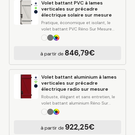
Volet battant PVC à lames
verticales sur précadre
électrique solaire sur mesure
Pratique, économique et isolant, le
volet battant PVC Réno Sur Mesure
combine simplicité d’entretien, bonne
performance thermique et esthétique
polyvalente. Conçu à partir de
846,79€
à partir de
l’expertise industrielle de C2R et posé…
Volet battant aluminium à lames
verticales sur précadre
électrique radio sur mesure
Robuste, élégant et sans entretien, le
volet battant aluminium Réno Sur
Mesure apporte une solution durable
pour protéger et valoriser votre
habitation. Alliant design contemporain,
922,25€
à partir de
rigidité de l’aluminium et finitions…