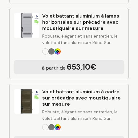
Volet battant aluminium à lames
horizontales sur précadre avec
moustiquaire sur mesure
Robuste, élégant et sans entretien, le
volet battant aluminium Réno Sur
Mesure apporte une solution durable
pour protéger et valoriser votre
habitation. Alliant design contemporain,
653,10€
à partir de
rigidité de l’aluminium et finitions…
Volet battant aluminium à cadre
sur précadre avec moustiquaire
sur mesure
Robuste, élégant et sans entretien, le
volet battant aluminium Réno Sur
Mesure apporte une solution durable
pour protéger et valoriser votre
habitation. Alliant design contemporain,