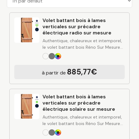
Volet battant bois à lames
verticales sur précadre
électrique radio sur mesure
Authentique, chaleureux et intemporel,
le volet battant bois Réno Sur Mesure
apporte du cachet à votre façade tout
en renforçant l’isolation et la protection
de votre habitation. Fabriqué sur
885,77€
à partir de
mesure…
Volet battant bois à lames
verticales sur précadre
électrique solaire sur mesure
Authentique, chaleureux et intemporel,
le volet battant bois Réno Sur Mesure
apporte du cachet à votre façade tout
en renforçant l’isolation et la protection