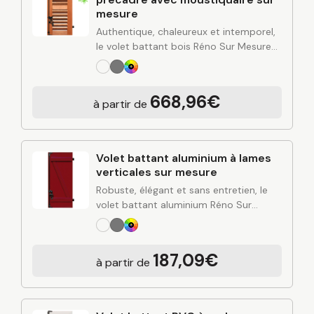
mesure
Authentique, chaleureux et intemporel,
le volet battant bois Réno Sur Mesure
apporte du cachet à votre façade tout
en renforçant l’isolation et la protection
de votre habitation. Fabriqué sur
668,96€
à partir de
mesure…
Volet battant aluminium à lames
verticales sur mesure
Robuste, élégant et sans entretien, le
volet battant aluminium Réno Sur
Mesure apporte une solution durable
pour protéger et valoriser votre
habitation. Alliant design contemporain,
187,09€
à partir de
rigidité de l’aluminium et finitions…