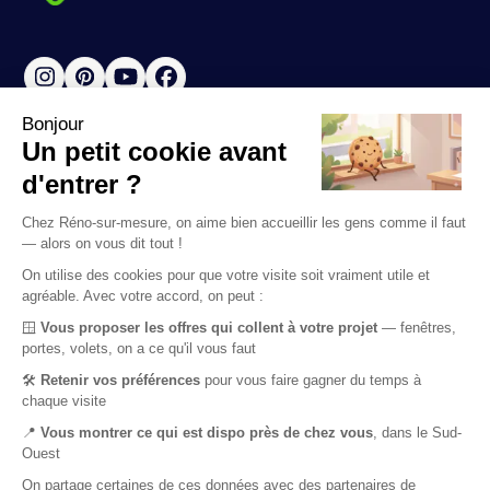
Instagram
Pinterest
YouTube
Facebook
Adresse
53 avenue de Paris
47800, Miramont de Guyenne
France
05 37 04 11 52
Horaires d’ouverture
Du lundi au vendredi
8h00-18h30