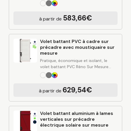
combine simplicité d’entretien, bonne
performance thermique et esthétique
polyvalente. Conçu à partir de
583,66€
à partir de
l’expertise industrielle de C2R et posé…
Volet battant PVC à cadre sur
précadre avec moustiquaire sur
mesure
Pratique, économique et isolant, le
volet battant PVC Réno Sur Mesure
combine simplicité d’entretien, bonne
performance thermique et esthétique
polyvalente. Conçu à partir de
629,54€
à partir de
l’expertise industrielle de C2R et posé…
Volet battant aluminium à lames
verticales sur précadre
électrique solaire sur mesure