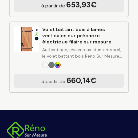
653,93€
à partir de
rigidité de l’aluminium et finitions…
Volet battant bois à lames
verticales sur précadre
électrique filaire sur mesure
Authentique, chaleureux et intemporel,
le volet battant bois Réno Sur Mesure
apporte du cachet à votre façade tout
en renforçant l’isolation et la protection
de votre habitation. Fabriqué sur
660,14€
à partir de
mesure…