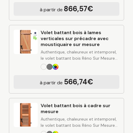
de votre habitation. Fabriqué sur
866,57€
à partir de
mesure…
Volet battant bois à lames
verticales sur précadre avec
moustiquaire sur mesure
Authentique, chaleureux et intemporel,
le volet battant bois Réno Sur Mesure
apporte du cachet à votre façade tout
en renforçant l’isolation et la protection
de votre habitation. Fabriqué sur
566,74€
à partir de
mesure…
Volet battant bois à cadre sur
mesure
Authentique, chaleureux et intemporel,
le volet battant bois Réno Sur Mesure
apporte du cachet à votre façade tout