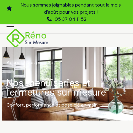
Skip
Nous sommes joignables pendant tout le mois
to
d’août pour vos projets !
content
05 37 04 11 52
Open
Close
mobile
mobile
menu
menu
Accueil
/
Nos produits
Nos menuiseries et
fermetures sur mesure
Confort, performance et pose clé en main