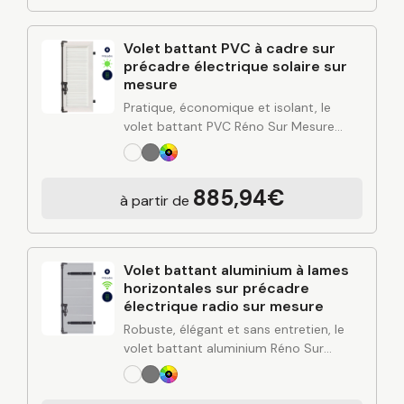
Volet battant PVC à cadre sur
précadre électrique solaire sur
mesure
Pratique, économique et isolant, le
volet battant PVC Réno Sur Mesure
combine simplicité d’entretien, bonne
performance thermique et esthétique
polyvalente. Conçu à partir de
885,94€
à partir de
l’expertise industrielle de C2R et posé…
Volet battant aluminium à lames
horizontales sur précadre
électrique radio sur mesure
Robuste, élégant et sans entretien, le
volet battant aluminium Réno Sur
Mesure apporte une solution durable
pour protéger et valoriser votre