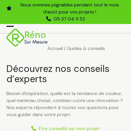
Skip
Nous sommes joignables pendant tout le mois
to
d’août pour vos projets !
content
05 37 04 11 52
Open
Close
mobile
mobile
Accueil
/
Guides & conseils
menu
menu
Découvrez nos conseils
d’experts
Besoin d’inspiration, quelle est la tendance de couleur,
quel matériau choisir, combien coûte une rénovation ?
Nos experts répondent à toutes vos questions pour
vous guider dans votre projet.
Être conseillé sur mon projet