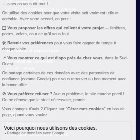
53 avenue de Paris
47800, Miramont de Guyenne
France
05 37 04 11 52
Horaires d’ouverture
Du lundi au vendredi
8h00-18h30
FAQ
Contact
Nos partenaires
Mentions Légales
Politique de confidentialité