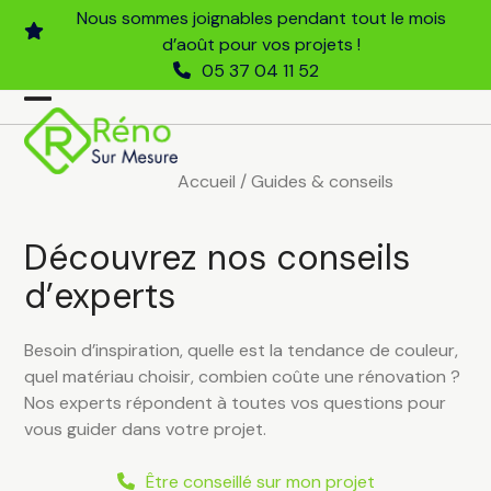
Skip
Nous sommes joignables pendant tout le mois
to
d’août pour vos projets !
content
05 37 04 11 52
Open
Close
mobile
mobile
Accueil
/
Guides & conseils
menu
menu
Découvrez nos conseils
d’experts
Besoin d’inspiration, quelle est la tendance de couleur,
quel matériau choisir, combien coûte une rénovation ?
Nos experts répondent à toutes vos questions pour
vous guider dans votre projet.
Être conseillé sur mon projet