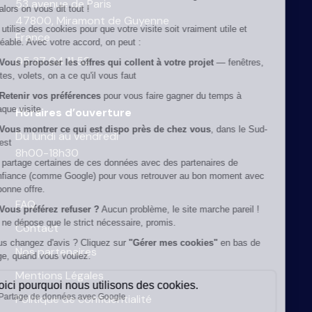
53 avenue de Paris
47800, Miramont de Guyenne
France
05 37 04 11 52
Horaires d’ouverture
Du lundi au vendredi
8h00-18h30
FAQ
Contact
Nos partenaires
Mentions Légales
Politique de confidentialité