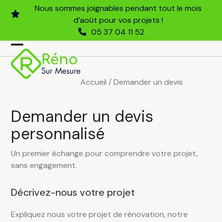
Skip
Nous sommes joignables pendant tout le mois
to
d’août pour vos projets !
content
05 37 04 11 52
Open
Close
mobile
mobile
Accueil
/
Demander un devis
menu
menu
Demander un devis
personnalisé
Un premier échange pour comprendre votre projet,
sans engagement.
Décrivez-nous votre projet
Expliquez nous votre projet de rénovation, notre