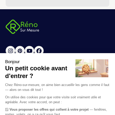
Instagram
Pinterest
YouTube
Facebook
Adresse
53 avenue de Paris
47800, Miramont de Guyenne
France
05 37 04 11 52