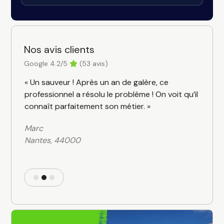
Nos avis clients
Google 4.2/5
(53 avis)
Use
« Un sauveur ! Après un an de galère, ce
« Tr
the
professionnel a résolu le problème ! On voit qu’il
cons
left
connaît parfaitement son métier. »
Pose
and
reco
Marc
right
Nantes, 44000
Ber
arrow
Gué
keys
to
access
the
carousel
navigation