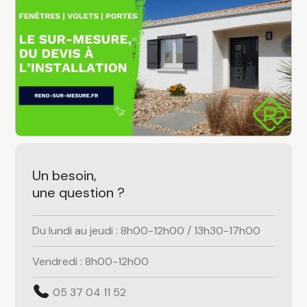
buttons
Un besoin,
une question ?
Du lundi au jeudi : 8h00-12h00 / 13h30-17h00
Vendredi : 8h00-12h00
05 37 04 11 52